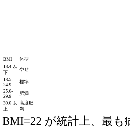
BMI
体型
18.4 以
やせ
下
18.5-
標準
24.9
25.0-
肥満
29.9
30.0 以
高度肥
上
満
BMI=22
が統計上、最も